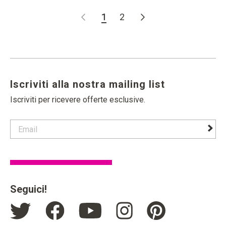
1
2
Iscriviti alla nostra mailing list
Iscriviti per ricevere offerte esclusive.
contact email label
foote
Seguici!