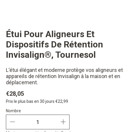
Étui Pour Aligneurs Et
changer button
Dispositifs De Rétention
Invisalign®, Tournesol
L'étui élégant et moderne protège vos aligneurs et
appareils de rétention Invisalign à la maison et en
déplacement.
€28,05
Prix le plus bas en 30 jours
€22,99
Nombre
Nombre
quantity minus
quantity plus