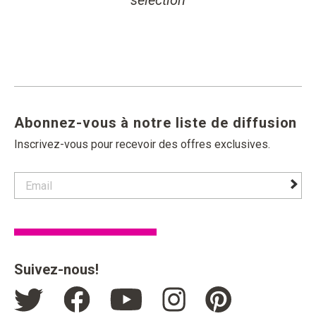
sélection
changer button
Abonnez-vous à notre liste de diffusion
Inscrivez-vous pour recevoir des offres exclusives.
contact email label
foote
Suivez-nous!