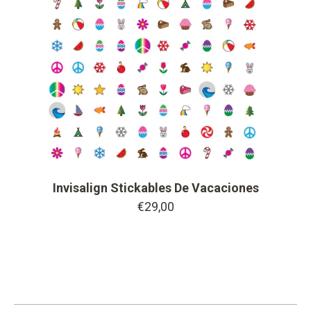
changer button
Invisalign Stickables De Vacaciones
€29,00