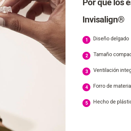
Por qué los 
Invisalign®
Diseño delgado
1
Tamaño compa
2
Ventilación inte
3
Forro de materia
4
Hecho de plást
5