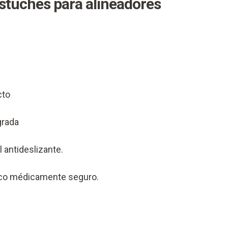
estuches para alineadores
cto
grada
l antideslizante.
ico médicamente seguro.