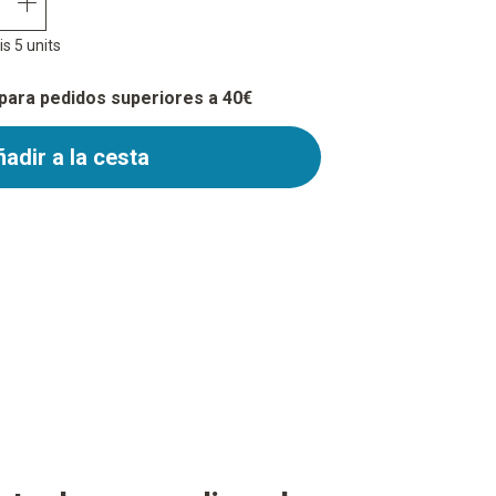
quantity plus
s 5 units
 para pedidos superiores a 40€
adir a la cesta