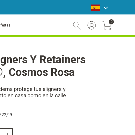
announcement bar
0
fertas
Account Login
Cart Toggle Button
igners Y Retainers
n®, Cosmos Rosa
derna protege tus aligners y
anto en casa como en la calle.
€22,99