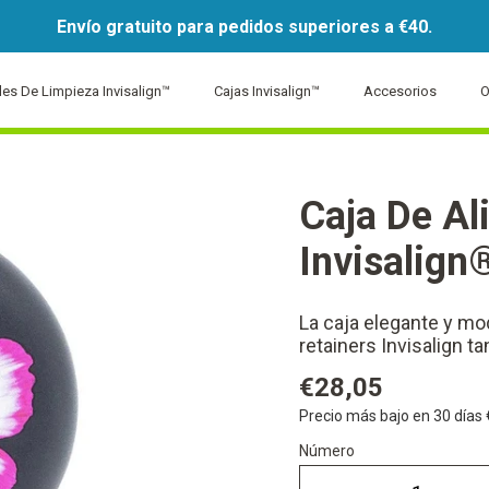
Envío gratuito para pedidos superiores a €40.
ales De Limpieza Invisalign™
Cajas Invisalign™
Accesorios
O
Caja De Al
Invisalig
La caja elegante y mo
retainers Invisalign t
€28,05
Precio más bajo en 30 días
Número
Número