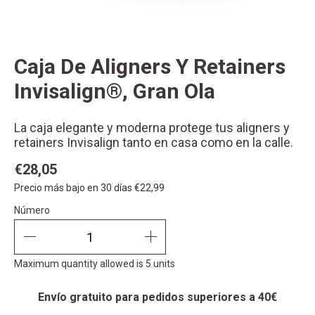
Caja De Aligners Y Retainers
changer button
Invisalign®, Gran Ola
La caja elegante y moderna protege tus aligners y
retainers Invisalign tanto en casa como en la calle.
€28,05
Precio más bajo en 30 días
€22,99
Número
Número
quantity minus
quantity plus
Maximum quantity allowed is 5 units
Envío gratuito para pedidos superiores a 40€