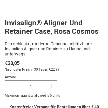
Invisalign® Aligner Und
changer button
Retainer Case, Rosa Cosmos
Das schlanke, moderne Gehäuse schützt Ihre
Invisalign Aligner und Retainer zu Hause und
unterwegs.
€28,05
Niedrigster Preis in 30 Tagen
€22,99
Anzahl
Anzahl
quantity minus
quantity plus
Maximum quantity allowed is 5 units
Kostenfreier Versand für Bestellungen über € 40